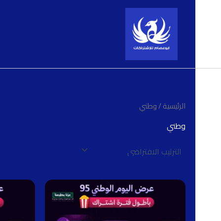
خطي
لى
لمحتوى
الرئيسية
/ وطني
وطني