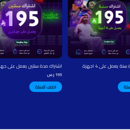
ة يعمل على 4 اجهزة
اشتراك مدة سنتين يعمل على جها
195
ر.س
لة
اضف للسلة