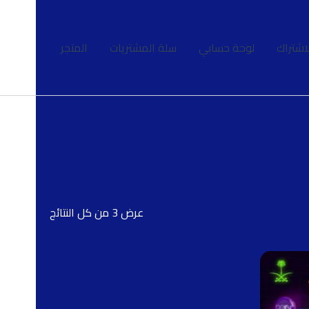
اشتراك
لوحة حسابي
سلة المشتريات
المتجر
عرض ⁦3⁩ من كل النتائج