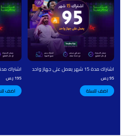
اشتراك مدة 15 شهر يعمل على جهاز واحد
اشتراك مدة سن
95
ر.س
195
ر.س
اضف للسلة
اضف للس